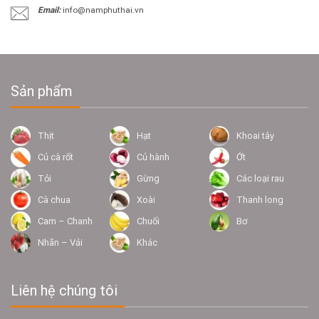
Email:
info@namphuthai.vn
Sản phẩm
Thịt
Hạt
Khoai tây
Củ cà rốt
Củ hành
Ớt
Tỏi
Gừng
Các loại rau
Cà chua
Xoài
Thanh long
Cam – Chanh
Chuối
Bơ
Nhãn – Vải
Khác
Liên hệ chúng tôi