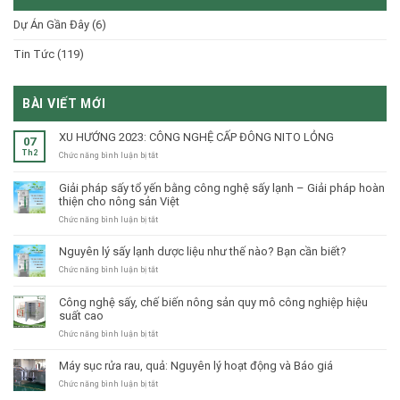
Dự Án Gần Đây
(6)
Tin Tức
(119)
BÀI VIẾT MỚI
XU HƯỚNG 2023: CÔNG NGHỆ CẤP ĐÔNG NITO LỎNG
07
Th2
ở
Chức năng bình luận bị tắt
XU
HƯỚNG
Giải pháp sấy tổ yến bằng công nghệ sấy lạnh – Giải pháp hoàn
2023:
thiện cho nông sản Việt
CÔNG
NGHỆ
ở
Chức năng bình luận bị tắt
CẤP
Giải
ĐÔNG
pháp
Nguyên lý sấy lạnh dược liệu như thế nào? Bạn cần biết?
NITO
sấy
LỎNG
tổ
ở
Chức năng bình luận bị tắt
yến
Nguyên
bằng
lý
Công nghệ sấy, chế biến nông sản quy mô công nghiệp hiệu
công
sấy
suất cao
nghệ
lạnh
sấy
dược
ở
Chức năng bình luận bị tắt
lạnh
liệu
Công
–
như
nghệ
Máy sục rửa rau, quả: Nguyên lý hoạt động và Báo giá
Giải
thế
sấy,
pháp
nào?
chế
ở
Chức năng bình luận bị tắt
hoàn
Bạn
biến
Máy