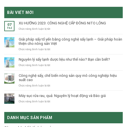
BÀI VIẾT MỚI
XU HƯỚNG 2023: CÔNG NGHỆ CẤP ĐÔNG NITO LỎNG
07
Th2
ở
Chức năng bình luận bị tắt
XU
HƯỚNG
Giải pháp sấy tổ yến bằng công nghệ sấy lạnh – Giải pháp hoàn
2023:
thiện cho nông sản Việt
CÔNG
NGHỆ
ở
Chức năng bình luận bị tắt
CẤP
Giải
ĐÔNG
pháp
Nguyên lý sấy lạnh dược liệu như thế nào? Bạn cần biết?
NITO
sấy
LỎNG
tổ
ở
Chức năng bình luận bị tắt
yến
Nguyên
bằng
lý
Công nghệ sấy, chế biến nông sản quy mô công nghiệp hiệu
công
sấy
suất cao
nghệ
lạnh
sấy
dược
ở
Chức năng bình luận bị tắt
lạnh
liệu
Công
–
như
nghệ
Máy sục rửa rau, quả: Nguyên lý hoạt động và Báo giá
Giải
thế
sấy,
pháp
nào?
chế
ở
Chức năng bình luận bị tắt
hoàn
Bạn
biến
Máy
thiện
cần
nông
sục
cho
biết?
sản
rửa
nông
DANH MỤC SẢN PHẨM
quy
rau,
sản
mô
quả:
Việt
công
Nguyên