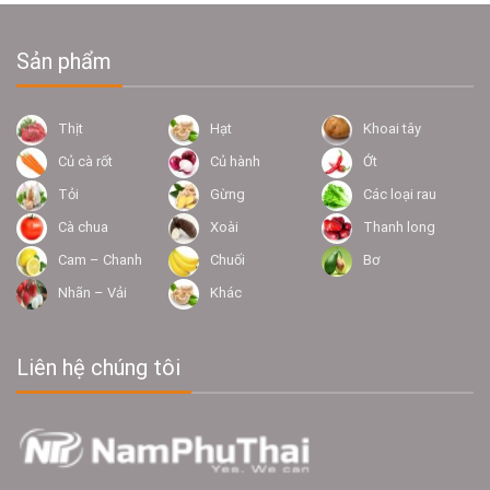
Sản phẩm
Thịt
Hạt
Khoai tây
Củ cà rốt
Củ hành
Ớt
Tỏi
Gừng
Các loại rau
Cà chua
Xoài
Thanh long
Cam – Chanh
Chuối
Bơ
Nhãn – Vải
Khác
Liên hệ chúng tôi