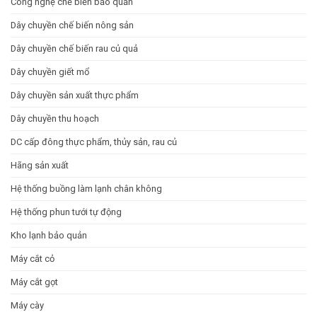
Công nghệ chế biến bảo quản
nghiệp
lý
hiệu
hoạt
Dây chuyền chế biến nông sản
suất
động
cao
và
Báo
Dây chuyền chế biến rau củ quả
giá
Dây chuyền giết mổ
Dây chuyền sản xuất thực phẩm
Dây chuyền thu hoạch
DC cấp đông thực phẩm, thủy sản, rau củ
Hãng sản xuất
Hệ thống buồng làm lạnh chân không
Hệ thống phun tưới tự động
Kho lạnh bảo quản
Máy cắt cỏ
Máy cắt gọt
Máy cày