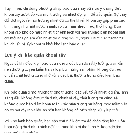
Tuy nhiên, khi dùng phương pháp bảo quản này cần lưu ý không đưa
khoai tây trực tiếp vào môi trường có nhiệt độ lạnh để bảo quản. Sự thay
đổi đột ngột về môi trường nhiệt độ có thể khiến khoai tây gặp phải các
tình trạng như mất nước nhanh, vỏ củ nhăn nheo, héo, thổi hòng. Đưa
khoai vào kho có mức nhiệt ít chênh lệch với môi trường bên ngoài sau
đó mỗi ngày giảm dần nhiệt độ xuống 2-3 °C/ngày. Thực hiện tương tự
khi chuẩn bị lấy khoai ra khỏi kho lạnh bảo quản.
Lưu ý khi bảo quản khoai tây
Ngay cả khi điều kiện bảo quản khoai của bạn đã rất lý tưởng, bạn vẫn
nên thường xuyên kiểm tra và loại bỏ những sản phẩm không đủ tiêu
chuẩn chất lượng cũng nhử xử lý các bất thường trong điều kiện bảo
quản.
Khi bảo quản ở môi trường thông thường, các yếu tố về nhiệt, độ ẩm, ánh
sáng đều không ở mức ổn định, chính vì vậy, chất lượng cụ cũng sẽ
không được bảo đảm hoàn toàn. Các hiện tượng hư hỏng, mọc mầm vẫn
có cơ hội xảy ra và lây lan nếu bạn không có biện pháp xử lý kịp thời.
Với kho lạnh bảo quản, bạn cần chú ý là kiểm tra để chắc rằng kho luôn
hoạt động ổn định. Tránh để tình trạng kho bị thoát nhiệt hoặc độ ẩm
vượt mức cho phép.