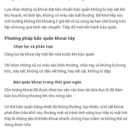
Lựa chọn những củ khoai đạt tiêu chuẩn bảo quản không bị sây sát khi
thu hoạch, vỏ lảnh lặn, không có màu sắc bất thường. Để khơi tiếp xúc
môi trường không khí khoảng 2 giờ để vở củ cứng lại hạn chế bong tróc
lớp vỏ trong quá trình vận chuyển. Tiếp đó mới tiến hành bảo quản.
Phương pháp bảo quản khoai tây
Chọn lọc và phân loại
Sàng lọc lại khoai tây một lần nữa trước khi bảo quản.
Chỉ chọn những củ có màu sắc bình thường, chắc tay, vỏ không bị bong
tróc, sây sát, không có dấu vết hỏng, hay vết cắt, không bị dập.
Bảo quản khoai trong thời gian ngắn
Cho lượng khoai đã được chọn lọc vào các bao tải dứa đục lỗ để đảm
bảo lưu thông thoáng khí cho nông sản.
Có thể bảo quản bằng nhiệt độ thông thường, tuy nhiên, vị trí cất khoai
phải đảm bảo khô ráo, thoáng mát và tránh ánh sáng trục tiếp tù mặt trời.
Đây là những yếu tố khiến khoai nhanh chóng mọc mầm và không thể sử
dụng được nữa.