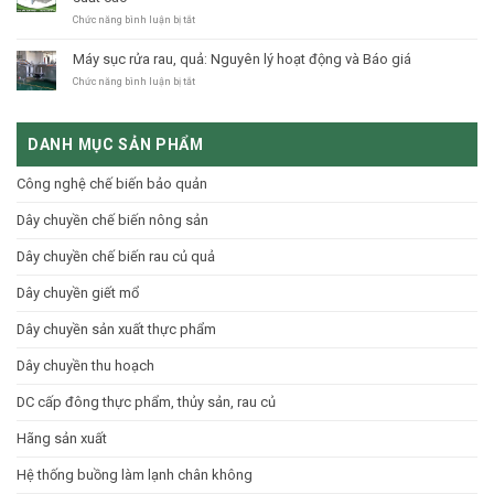
nghệ
lạnh
sấy
dược
ở
Chức năng bình luận bị tắt
lạnh
liệu
Công
–
như
nghệ
Máy sục rửa rau, quả: Nguyên lý hoạt động và Báo giá
Giải
thế
sấy,
pháp
nào?
chế
ở
Chức năng bình luận bị tắt
hoàn
Bạn
biến
Máy
thiện
cần
nông
sục
cho
biết?
sản
rửa
nông
DANH MỤC SẢN PHẨM
quy
rau,
sản
mô
quả:
Việt
công
Nguyên
Công nghệ chế biến bảo quản
nghiệp
lý
hiệu
hoạt
Dây chuyền chế biến nông sản
suất
động
cao
và
Báo
Dây chuyền chế biến rau củ quả
giá
Dây chuyền giết mổ
Dây chuyền sản xuất thực phẩm
Dây chuyền thu hoạch
DC cấp đông thực phẩm, thủy sản, rau củ
Hãng sản xuất
Hệ thống buồng làm lạnh chân không