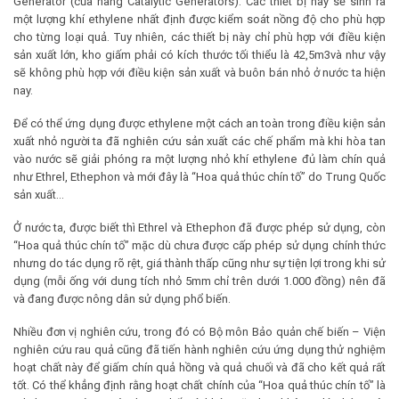
Generator (của hãng Catalytic Generators). Các thiết bị này sẽ sinh ra
một lượng khí ethylene nhất định được kiểm soát nồng độ cho phù hợp
cho từng loại quả. Tuy nhiên, các thiết bị này chỉ phù hợp với điều kiện
sản xuất lớn, kho giấm phải có kích thước tối thiểu là 42,5m3và như vậy
sẽ không phù hợp với điều kiện sản xuất và buôn bán nhỏ ở nước ta hiện
nay.
Để có thể ứng dụng được ethylene một cách an toàn trong điều kiện sản
xuất nhỏ người ta đã nghiên cứu sản xuất các chế phẩm mà khi hòa tan
vào nước sẽ giải phóng ra một lượng nhỏ khí ethylene đủ làm chín quả
như Ethrel, Ethephon và mới đây là “Hoa quả thúc chín tố” do Trung Quốc
sản xuất…
Ở nước ta, được biết thì Ethrel và Ethephon đã được phép sử dụng, còn
“Hoa quả thúc chín tố” mặc dù chưa được cấp phép sử dụng chính thức
nhưng do tác dụng rõ rệt, giá thành thấp cũng như sự tiện lợi trong khi sử
dụng (mỗi ống với dung tích nhỏ 5mm chỉ trên dưới 1.000 đồng) nên đã
và đang được nông dân sử dụng phổ biến.
Nhiều đơn vị nghiên cứu, trong đó có Bộ môn Bảo quản chế biến – Viện
nghiên cứu rau quả cũng đã tiến hành nghiên cứu ứng dụng thử nghiệm
hoạt chất này để giấm chín quả hồng và quả chuối và đã cho kết quả rất
tốt. Có thể khẳng định rằng hoạt chất chính của “Hoa quả thúc chín tố” là