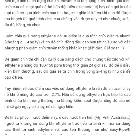
Một đặc tính quan trọng của khí ethylene là tác dụng kích thích quá trình
chín của các loại quả có hô hấp đột biến (climacteric) hay còn gọi là các
loại quả có quá trình chín sau thu hoạch, nghĩa là kể cả khi quả đã được
thu hoạch thì quá trình chín của chúng vẫn được duy trì như chuối, xoài,
đu đủ, hồng, cà chua…
Giấm chín quả bằng ethylene có ưu điểm là quá trình chín diễn ra nhanh
(khoảng 2 – 4 ngày) và có độ chín đồng đều cao hơn rất nhiều so với các
phương pháp giấm chín truyền thống khác khác (đất đèn, ủ lá xoan…)
Để giấm chín thì chỉ cần xử lý quả bằng cách cho chúng tiếp xúc với khí
ethylene ở nồng độ 100-150 ppm trong thời gian 24 giờ, sau đó để ở điều
kiện bình thường, sau đó quả sẽ tự chín trong vòng 2-4 ngày như đã đề
cập ở trên.
Tuy nhiên, nhược điểm của việc sử dụng ethylene là vấn đề an toàn cháy
nổ khi ở nồng độ cao trên 2,7%. Nếu sử dụng ethyelen trực tiếp từ các
bình chứa khí thông thường mà không kiểm soát được nồng độ của nó
thì sẽ gây nguy cơ cháy, nổ rất nguy hiểm.
Để khắc phục nhược điểm này, ở các nước tiên tiến (Mỹ, Anh, Australia…)
người ta không sử dụng khí ethylene trực tiếp từ bình khí mà sử dụng
các thiết bị sinh ethylene với các tên thương mại như Easy-Ripe®