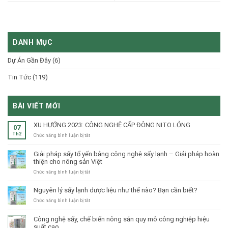
DANH MỤC
Dự Án Gần Đây
(6)
Tin Tức
(119)
BÀI VIẾT MỚI
XU HƯỚNG 2023: CÔNG NGHỆ CẤP ĐÔNG NITO LỎNG
07
Th2
ở
Chức năng bình luận bị tắt
XU
HƯỚNG
Giải pháp sấy tổ yến bằng công nghệ sấy lạnh – Giải pháp hoàn
2023:
thiện cho nông sản Việt
CÔNG
NGHỆ
ở
Chức năng bình luận bị tắt
CẤP
Giải
ĐÔNG
pháp
Nguyên lý sấy lạnh dược liệu như thế nào? Bạn cần biết?
NITO
sấy
LỎNG
tổ
ở
Chức năng bình luận bị tắt
yến
Nguyên
bằng
lý
Công nghệ sấy, chế biến nông sản quy mô công nghiệp hiệu
công
sấy
suất cao