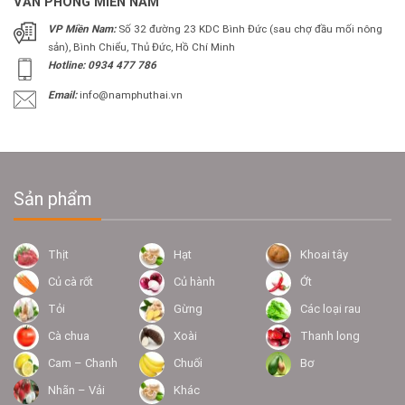
VĂN PHÒNG MIỀN NAM
VP Miền Nam:
Số 32 đường 23 KDC Bình Đức (sau chợ đầu mối nông
sản), Bình Chiểu, Thủ Đức, Hồ Chí Minh
Hotline: 0934 477 786
Email:
info@namphuthai.vn
Sản phẩm
Thịt
Hạt
Khoai tây
Củ cà rốt
Củ hành
Ớt
Tỏi
Gừng
Các loại rau
Cà chua
Xoài
Thanh long
Cam – Chanh
Chuối
Bơ
Nhãn – Vải
Khác