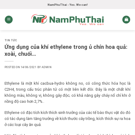
Skip
NamPhuThai - Yes. We can!
to
content
TIN TỨC
Ứng dụng của khí ethylene trong ủ chín hoa quả:
xoài, chuối…
POSTED ON
14/06/2021
BY
ADMIN
Ethylene là một khí cacbua-hydro không no, có công thức hóa học là
C2H4, trong cấu trúc phân tử có một liên kết đôi. Đây là một chất khí
không màu, không vị, không gây độc; có khả năng gây cháy nổ chỉ khi ở
nồng độ cao hơn 2,7%..
Ethylene có đặc tích kích thích sinh trưởng của các tế bào thực vật do đó
có tác dụng làm tăng trưởng về kích thước cây trồng, kích thích sự ra hoa
ở các loại cây ăn quả.